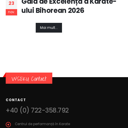
Gala de Excelență a Karate-
23
ului Bihorean 2026
nov.
Mai mult...
WSEKU Contact
CONTACT
+40 (0) 722-358.792
Centrul de performanță în Karate