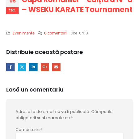
05
– WSEKU KARATE Tournament
feb.
Evenimente
0 comentarii
Like-uri:
8
Distribuie această postare
Lasă un comentariu
Adresa ta de email nu va fi publicată.
Câmpurile
obligatorii sunt marcate cu
*
Comentariu
*