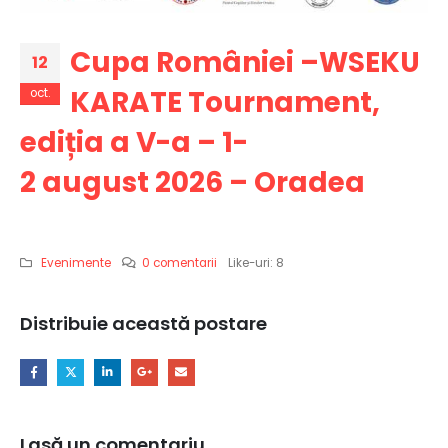
Cupa României –WSEKU
12
KARATE Tournament,
oct.
ediția a V-a – 1-
2 august 2026 – Oradea
Evenimente
0 comentarii
Like-uri:
8
Distribuie această postare
Lasă un comentariu