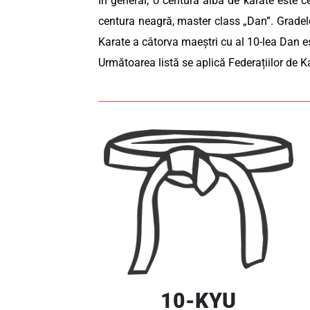
În general, o centură albă de karate este c
centura neagră, master class „Dan”. Grade
Karate a câtorva maeștri cu al 10-lea Dan es
Următoarea listă se aplică Federațiilor de K
10-KYU