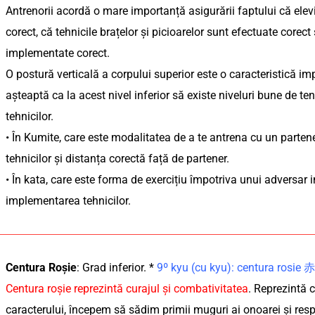
Antrenorii acordă o mare importanță asigurării faptului că elevi
corect, că tehnicile brațelor și picioarelor sunt efectuate corec
implementate corect.
O postură verticală a corpului superior este o caracteristică 
așteaptă ca la acest nivel inferior să existe niveluri bune de te
tehnicilor.
• În Kumite, care este modalitatea de a te antrena cu un parten
tehnicilor și distanța corectă față de partener.
• În kata, care este forma de exercițiu împotriva unui adversar i
implementarea tehnicilor.
Centura Roșie
: Grad inferior. *
9º kyu (cu kyu): centura rosie
Centura roşie reprezintă curajul şi combativitatea
. Reprezintă 
caracterului, începem să sădim primii muguri ai onoarei și resp