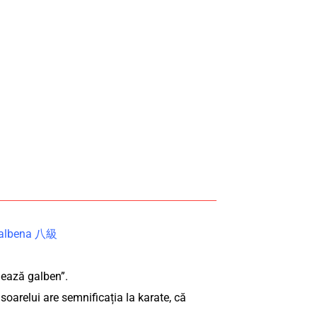
 galbena 八級
nează galben”.
soarelui are semnificația la karate, că