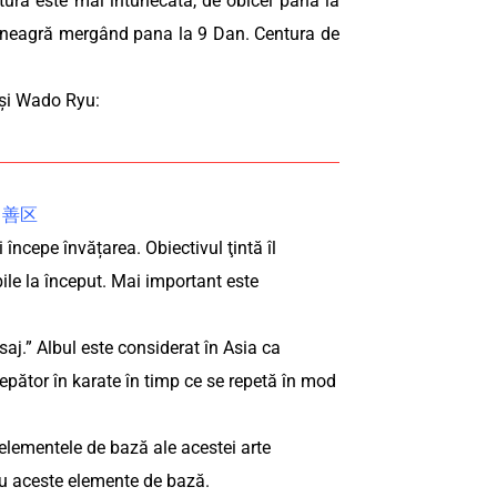
ntura este mai întunecată, de obicei până la
a neagră mergând pana la 9 Dan. Centura de
u și Wado Ryu:
ba 善区
 începe învățarea. Obiectivul ţintă îl
abile la început. Mai important este
aj.” Albul este considerat în Asia ca
ncepător în karate în timp ce se repetă în mod
 elementele de bază ale acestei arte
ru aceste elemente de bază.