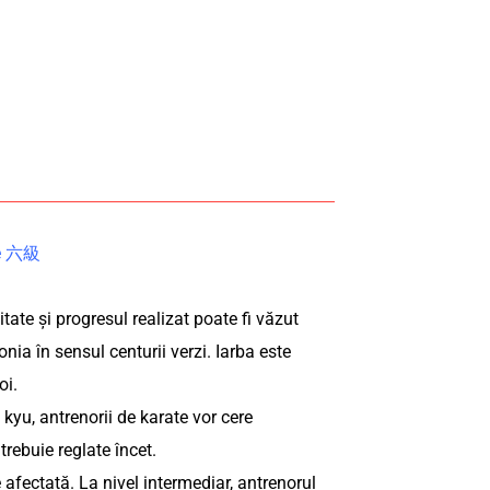
rde 六級
ate și progresul realizat poate fi văzut
ia în sensul centurii verzi. Iarba este
oi.
 kyu, antrenorii de karate vor cere
rebuie reglate încet.
e afectată. La nivel intermediar, antrenorul