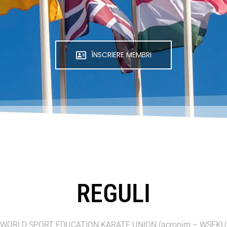
ÎNSCRIERE MEMBRI
REGULI
WORLD SPORT EDUCATION KARATE UNION (acronim – WSEKU