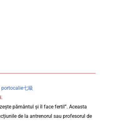
.
ra portocalie七級
i.
ește pământul și îl face fertil”. Aceasta
țiunile de la antrenorul sau profesorul de