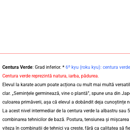
Centura Verde
: Grad inferior. *
6º kyu (roku kyu): centura ve
Centura verde reprezintă natura, iarba, pădurea.
Elevul la karate acum poate acționa cu mult mai multă versatilit
clar. „Semințele germinează, vine o plantă”, spune una din Japon
culoarea primăverii, așa că elevul a dobândit deja cunoștințe n
La acest nivel intermediar de la centura verde la albastru sau 5
combinarea tehnicilor de bază. Postura, tensiunea și mișcarea t
viteza în combinații de tehnici va crește, fără ca calitatea să fi