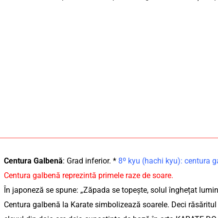
Centura Galbenă
: Grad inferior. *
8º kyu (hachi kyu): centura
Centura galbenă reprezintă primele raze de soare.
În japoneză se spune: „Zăpada se topește, solul înghețat lumi
Centura galbenă la Karate simbolizează soarele. Deci răsăritul 