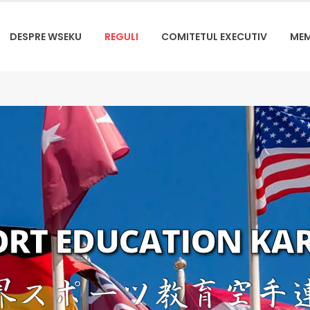
DESPRE WSEKU
REGULI
COMITETUL EXECUTIV
MEM
RT EDUCATION KA