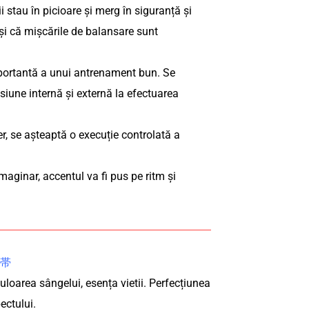
i stau în picioare și merg în siguranță și
t și că mișcările de balansare sunt
importantă a unui antrenament bun. Se
nsiune internă și externă la efectuarea
er, se așteaptă o execuție controlată a
maginar, accentul va fi pus pe ritm și
 赤帯
culoarea sângelui, esența vietii. Perfecțiunea
ectului.