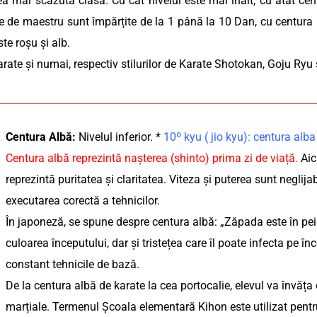
ea mai scăzută clasă. Cu cât nivelul este mai înalt, cu atât ce
le de maestru sunt împărțite de la 1 până la 10 Dan, cu centur
te roșu și alb.
arate și numai, respectiv stilurilor de Karate Shotokan, Goju Ry
Centura Albă:
Nivelul inferior. *
10º kyu ( jio kyu): centura al
Centura albă reprezintă nașterea (shinto) prima zi de viață.
Aici
reprezintă puritatea și claritatea. Viteza și puterea sunt neglij
executarea corectă a tehnicilor.
În japoneză, se spune despre centura albă: „Zăpada este în peis
culoarea începutului, dar și tristețea care îl poate infecta pe î
constant tehnicile de bază.
De la centura albă de karate la cea portocalie, elevul va învăța
marțiale. Termenul Școala elementară Kihon este utilizat pent