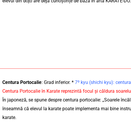
elevul din dojo are deja cunoștințe de bază în arta KARATE-DO
Centura Portocalie
: Grad inferior. *
7º kyu (shichi kyu): centu
Centura Portocalie în Karate reprezintă focul și căldura soarelu
În japoneză, se spune despre centura portocalie: „Soarele încălz
înseamnă că elevul la karate poate implementa mai bine instruc
karate.