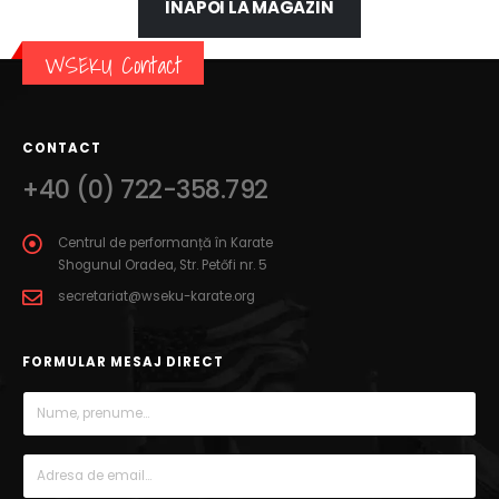
ÎNAPOI LA MAGAZIN
WSEKU Contact
CONTACT
+40 (0) 722-358.792
Centrul de performanță în Karate
Shogunul Oradea, Str. Petőfi nr. 5
secretariat@wseku-karate.org
FORMULAR MESAJ DIRECT