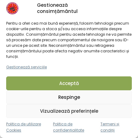
Gestionează
consimțământul
Pentru a oferi cea mai bună experiență, folosim tehnologii precum
cookie-urile pentru a stoca și/sau accesa informațiile despre
dispozitiv. Consimțământul pentru aceste tehnologii ne va permite
să procesăm date precum comportamentul de navigare sau ID-
uri unice pe acest site. Neconsimțământul sau retragerea
BRAZIL
consimțământului poate afecta negativ anumite caracteristici și
funcții.
Gestionează serviciile
Acceptă
Respinge
CANADA
Vizualizează preferințele
Politica de utilizare
Politica de
Termeni și
Cookies
confidențialitate
condiții