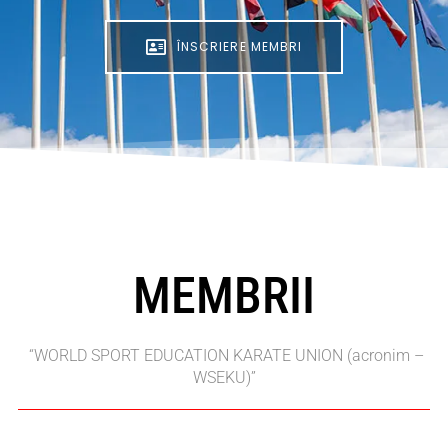
ÎNSCRIERE MEMBRI
MEMBRII
“WORLD SPORT EDUCATION KARATE UNION (acronim –
WSEKU)”