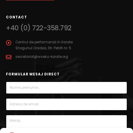
CONTACT
+40 (0) 722-358.792
Centrul de performanță în Karate
Shogunul Oradea, Str. Petőfi nr. 5
secretariat@wseku-karate.org
FORMULAR MESAJ DIRECT