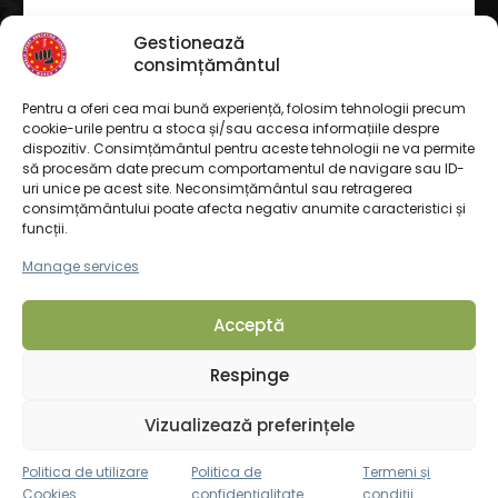
Gestionează
consimțământul
Pentru a oferi cea mai bună experiență, folosim tehnologii precum
cookie-urile pentru a stoca și/sau accesa informațiile despre
dispozitiv. Consimțământul pentru aceste tehnologii ne va permite
să procesăm date precum comportamentul de navigare sau ID-
uri unice pe acest site. Neconsimțământul sau retragerea
consimțământului poate afecta negativ anumite caracteristici și
funcții.
Manage services
Acceptă
© Copyright 2026. Toate drepturile rezervate
Respinge
Home
Contact
Vizualizează preferințele
Politica de utilizare
Politica de
Termeni și
Cookies
confidențialitate
condiții