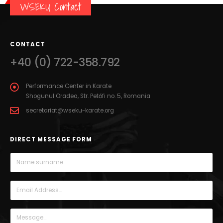
WSEKU Contact
CONTACT
+40 (0) 722-358.792
Performance Center in Karate
Shogunul Oradea, Str. Petőfi no. 5, Romania
secretariat@wseku-karate.org
DIRECT MESSAGE FORM