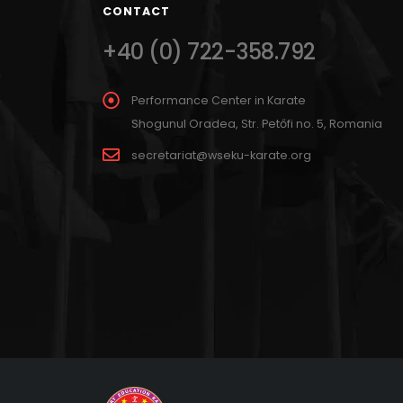
CONTACT
+40 (0) 722-358.792
Performance Center in Karate
Shogunul Oradea, Str. Petőfi no. 5, Romania
secretariat@wseku-karate.org