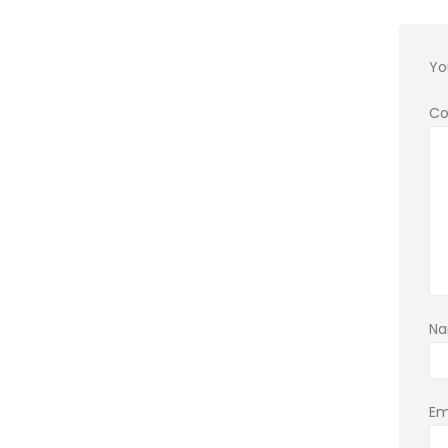
Yo
C
N
Em