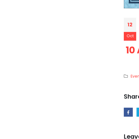
12
Oct
10 
Even
Shar
Leav