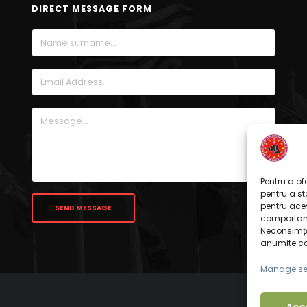
DIRECT MESSAGE FORM
Pentru a of
pentru a s
pentru ace
comportame
Neconsimță
anumite cara
Manage se