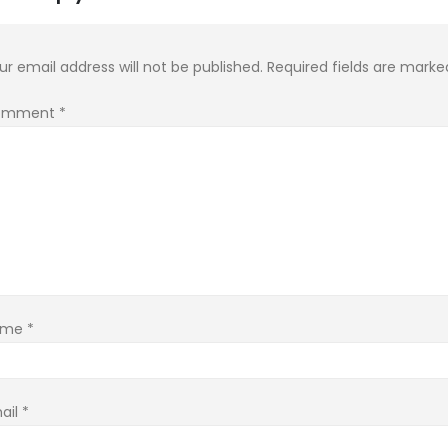
ur email address will not be published.
Required fields are mark
omment
*
ame
*
ail
*