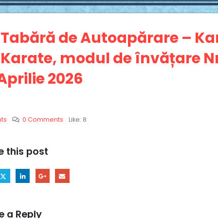
Tabără de Autoapărare – Kar
Karate, modul de învățare Nr.
Aprilie 2026
ts
0 Comments
Like:
8
e this post
e a Reply