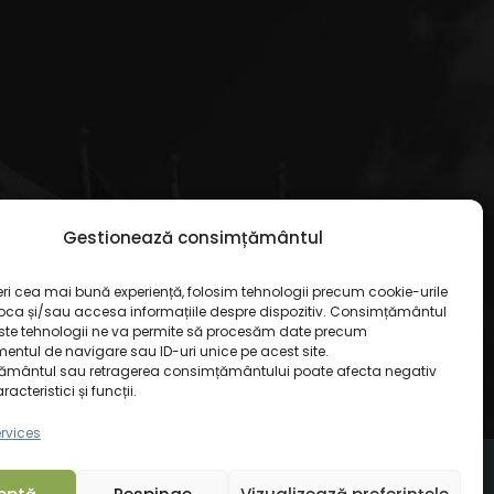
Gestionează consimțământul
eri cea mai bună experiență, folosim tehnologii precum cookie-urile
toca și/sau accesa informațiile despre dispozitiv. Consimțământul
ste tehnologii ne va permite să procesăm date precum
ntul de navigare sau ID-uri unice pe acest site.
mântul sau retragerea consimțământului poate afecta negativ
cteristici și funcții.
rvices