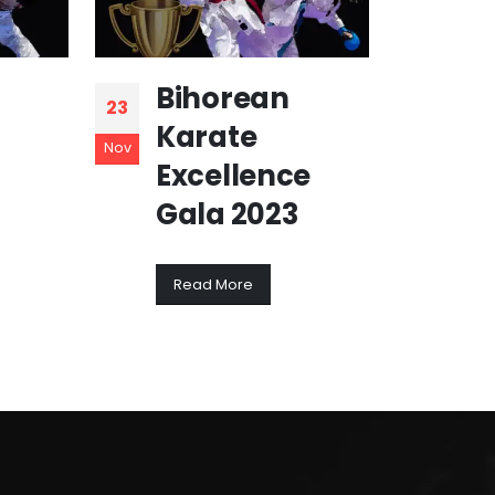
Bihorean
Bi
23
23
Karate
Ka
Nov
Nov
Excellence
Ex
Gala 2023
Ga
Read More
Re