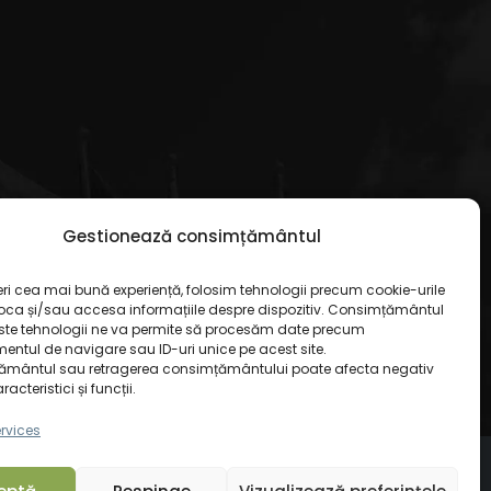
Gestionează consimțământul
eri cea mai bună experiență, folosim tehnologii precum cookie-urile
toca și/sau accesa informațiile despre dispozitiv. Consimțământul
ste tehnologii ne va permite să procesăm date precum
ntul de navigare sau ID-uri unice pe acest site.
mântul sau retragerea consimțământului poate afecta negativ
cteristici și funcții.
rvices