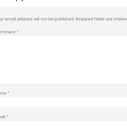
ur email address will not be published.
Required fields are mark
omment
*
ame
*
ail
*