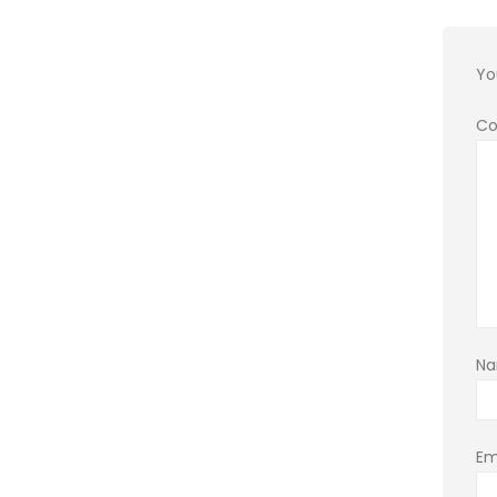
Yo
C
N
Em