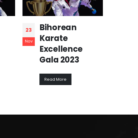
Bihorean
Bi
23
23
Karate
Ka
Nov
Nov
Excellence
Ex
Gala 2023
Ga
Read More
Re