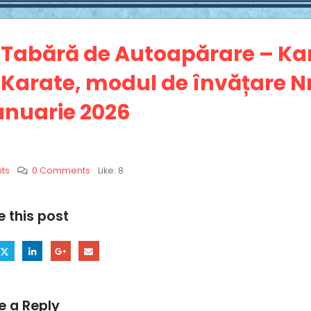
Tabără de Autoapărare – Kar
Karate, modul de învățare Nr.
anuarie 2026
ts
0 Comments
Like:
8
e this post
e a Reply