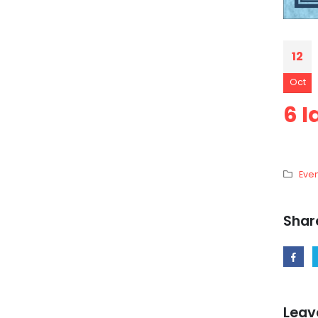
12
Oct
6 I
Even
Shar
Leav