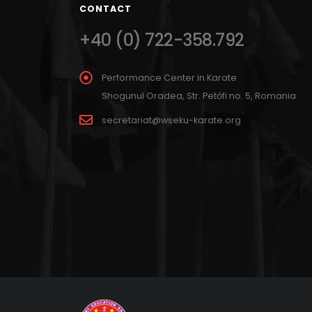
CONTACT
+40 (0) 722-358.792
Performance Center in Karate
Shogunul Oradea, Str. Petőfi no. 5, Romania
secretariat@wseku-karate.org