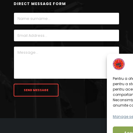
DIRECT MESSAGE FORM
Pentru a of
pentru a s
pentru ace
comportame
Neconsimță
anumite cara
Manage se