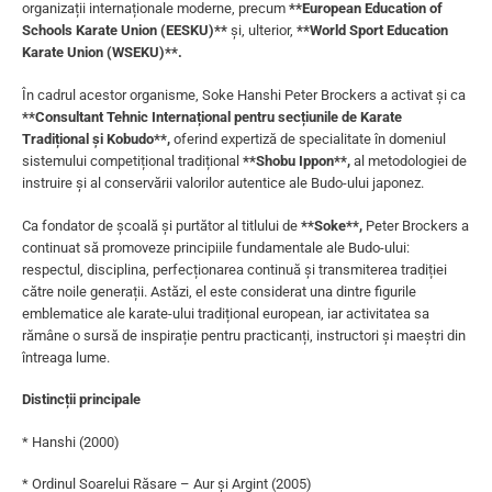
organizații internaționale moderne, precum
**European Education of
Schools Karate Union (EESKU)**
și, ulterior,
**World Sport Education
Karate Union (WSEKU)**.
În cadrul acestor organisme, Soke Hanshi Peter Brockers a activat și ca
**Consultant Tehnic Internațional pentru secțiunile de Karate
Tradițional și Kobudo**,
oferind expertiză de specialitate în domeniul
sistemului competițional tradițional
**Shobu Ippon**,
al metodologiei de
instruire și al conservării valorilor autentice ale Budo-ului japonez.
Ca fondator de școală și purtător al titlului de
**Soke**,
Peter Brockers a
continuat să promoveze principiile fundamentale ale Budo-ului:
respectul, disciplina, perfecționarea continuă și transmiterea tradiției
către noile generații. Astăzi, el este considerat una dintre figurile
emblematice ale karate-ului tradițional european, iar activitatea sa
rămâne o sursă de inspirație pentru practicanți, instructori și maeștri din
întreaga lume.
Distincții principale
* Hanshi (2000)
* Ordinul Soarelui Răsare – Aur și Argint (2005)