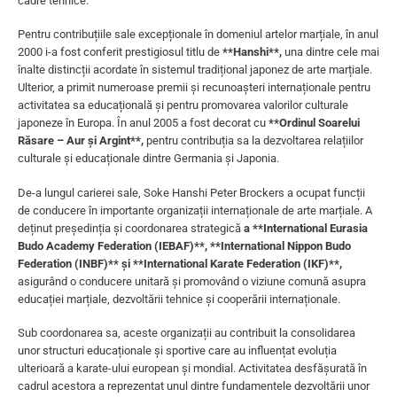
cadre tehnice.
Pentru contribuțiile sale excepționale în domeniul artelor marțiale, în anul
2000 i-a fost conferit prestigiosul titlu de
**Hanshi**,
una dintre cele mai
înalte distincții acordate în sistemul tradițional japonez de arte marțiale.
Ulterior, a primit numeroase premii și recunoașteri internaționale pentru
activitatea sa educațională și pentru promovarea valorilor culturale
japoneze în Europa. În anul 2005 a fost decorat cu
**Ordinul Soarelui
Răsare – Aur și Argint**,
pentru contribuția sa la dezvoltarea relațiilor
culturale și educaționale dintre Germania și Japonia.
De-a lungul carierei sale, Soke Hanshi Peter Brockers a ocupat funcții
de conducere în importante organizații internaționale de arte marțiale. A
deținut președinția și coordonarea strategică
a **International Eurasia
Budo Academy Federation (IEBAF)**, **International Nippon Budo
Federation (INBF)** și **International Karate Federation (IKF)**,
asigurând o conducere unitară și promovând o viziune comună asupra
educației marțiale, dezvoltării tehnice și cooperării internaționale.
Sub coordonarea sa, aceste organizații au contribuit la consolidarea
unor structuri educaționale și sportive care au influențat evoluția
ulterioară a karate-ului european și mondial. Activitatea desfășurată în
cadrul acestora a reprezentat unul dintre fundamentele dezvoltării unor