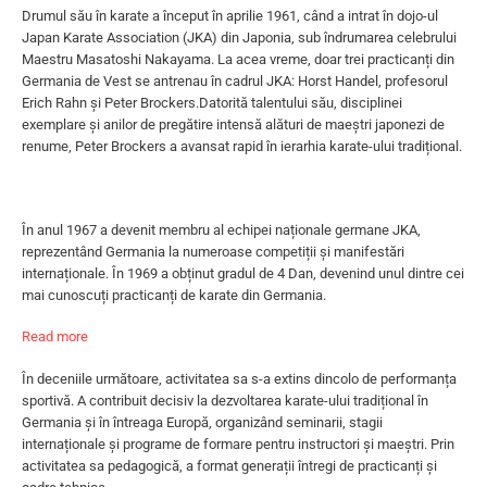
Drumul său în karate a început în aprilie 1961, când a intrat în dojo-ul
Japan Karate Association (JKA) din Japonia, sub îndrumarea celebrului
Maestru Masatoshi Nakayama. La acea vreme, doar trei practicanți din
Germania de Vest se antrenau în cadrul JKA: Horst Handel, profesorul
Erich Rahn și Peter Brockers.Datorită talentului său, disciplinei
exemplare și anilor de pregătire intensă alături de maeștri japonezi de
renume, Peter Brockers a avansat rapid în ierarhia karate-ului tradițional.
În anul 1967 a devenit membru al echipei naționale germane JKA,
reprezentând Germania la numeroase competiții și manifestări
internaționale. În 1969 a obținut gradul de 4 Dan, devenind unul dintre cei
mai cunoscuți practicanți de karate din Germania.
Read more
În deceniile următoare, activitatea sa s-a extins dincolo de performanța
sportivă. A contribuit decisiv la dezvoltarea karate-ului tradițional în
Germania și în întreaga Europă, organizând seminarii, stagii
internaționale și programe de formare pentru instructori și maeștri. Prin
activitatea sa pedagogică, a format generații întregi de practicanți și