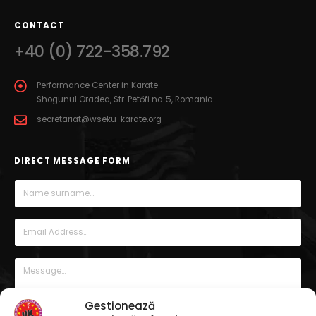
CONTACT
+40 (0) 722-358.792
Performance Center in Karate
Shogunul Oradea, Str. Petőfi no. 5, Romania
secretariat@wseku-karate.org
DIRECT MESSAGE FORM
Gestionează