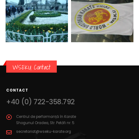
WSEKU Contact
CONTACT
+40 (0) 722-358.792
Centrul de performanță în Karate
Shogunul Oradea, Str. Petőfi nr. 5
secretariat@wseku-karate.org